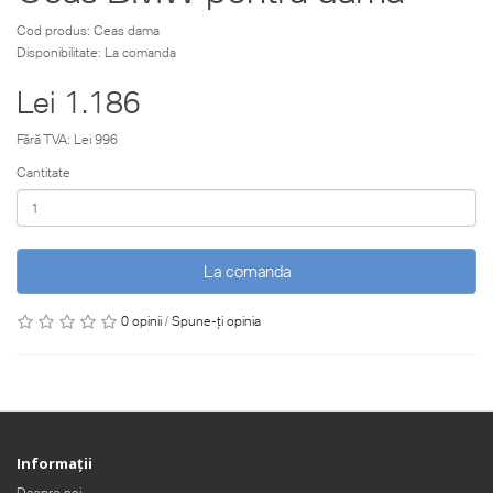
Cod produs: Ceas dama
Disponibilitate: La comanda
Lei 1.186
Fără TVA: Lei 996
Cantitate
La comanda
0 opinii
/
Spune-ţi opinia
Informaţii
Despre noi