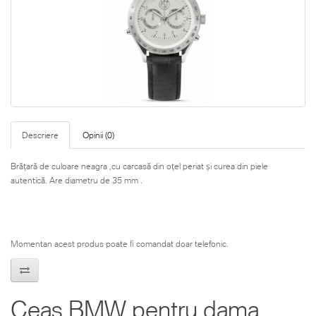
Descriere
Opinii (0)
Brățară de culoare neagra ,cu carcasă din oțel periat și curea din piele
autentică. Are diametru de 35 mm .
Momentan acest produs poate fi comandat doar telefonic.
Ceas BMW pentru dama