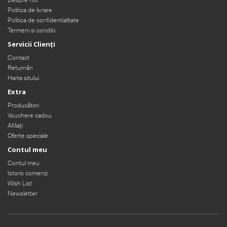
Politica de livrare
Politica de confidentialitate
Termeni si conditii
Servicii Clienţi
Contact
Returnări
Harta sitului
Extra
Producători
Vouchere cadou
Afiliaţi
Oferte speciale
Contul meu
Contul meu
Istoric comenzi
Wish List
Newsletter