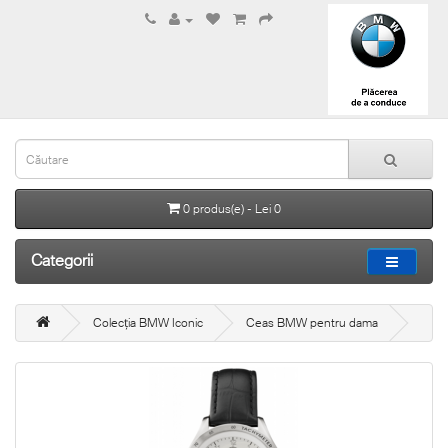
0 produs(e) - Lei 0
Categorii
Colecția BMW Iconic
Ceas BMW pentru dama