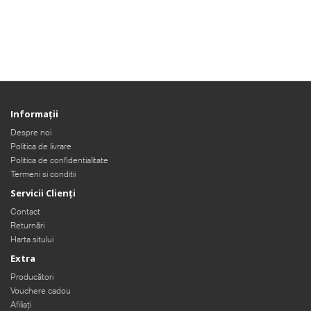
Informaţii
Despre noi
Politica de livrare
Politica de confidentialitate
Termeni si conditii
Servicii Clienţi
Contact
Returnări
Harta sitului
Extra
Producători
Vouchere cadou
Afiliaţi